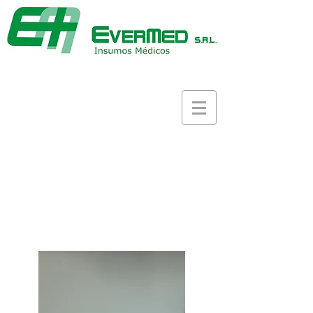
(
54-11) 4521-1955
/
4523-7525