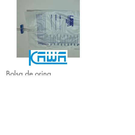
Bolsa de orina
UD-01
Capacidad 2000 Ml
Valvula anti reflujo
Valvula de drenaje
Evermed S.R.L. Telefono: (+54 11)
4521-
1955
Direccion: Av. Combatientes de