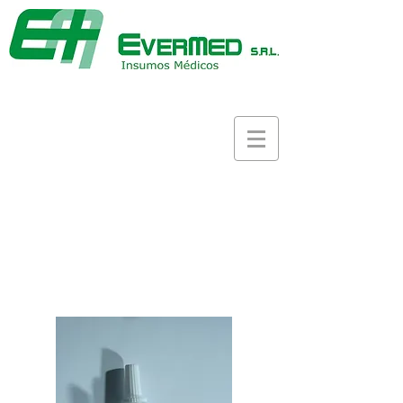
(
54-11) 4521-1955
/
4523-7525